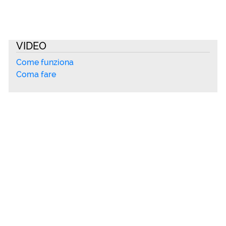
VIDEO
Come funziona
Coma fare
ASSEMBLEE
Video 05/03/2023
Video 29/01/2023
LINK
Smart Control Room
Garante Privacy
LINK
Documentazione